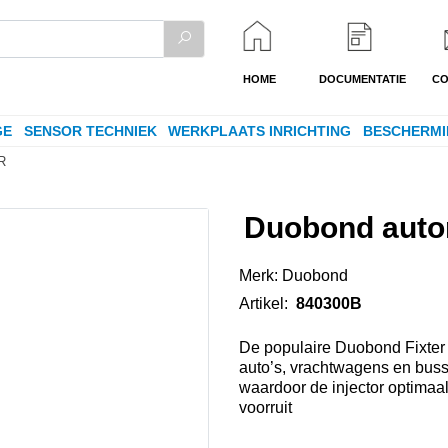
HOME
DOCUMENTATIE
CO
GE
SENSOR TECHNIEK
WERKPLAATS INRICHTING
BESCHERMI
R
Duobond autor
Merk:
Duobond
Artikel:
840300B
De populaire Duobond Fixter 
auto’s, vrachtwagens en busse
waardoor de injector optimaa
voorruit