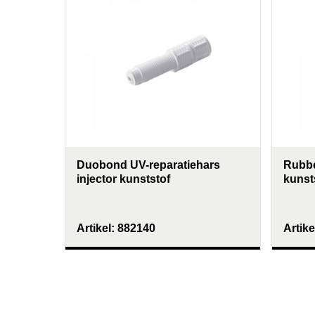
icale
Duobond UV-reparatiehars
Rubb
injector kunststof
kunsts
Artikel:
882140
Artike