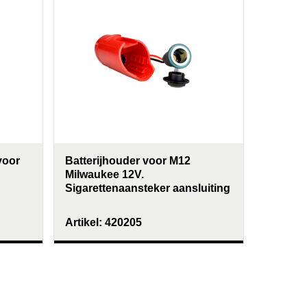
voor
Batterijhouder voor M12
Inspect
Milwaukee 12V.
zuigna
Sigarettenaansteker aansluiting
Artikel:
420205
Artikel: