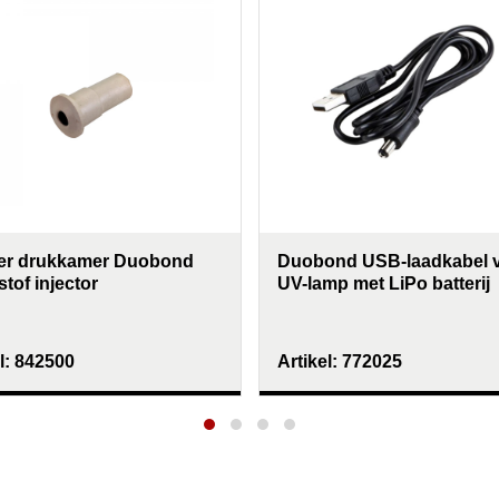
er drukkamer Duobond
Duobond USB-laadkabel 
tof injector
UV-lamp met LiPo batterij
l:
842500
Artikel:
772025