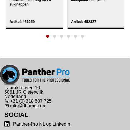
autoruiten schraag met 4
inklapbaar compleet
zuignappen
Artikel:
456259
Artikel:
452327
Laarakkerweg 10
5061 JR Oisterwijk
Nederland
+31 (0) 318 507 725
info@db-img.com
SOCIAL
Panther-Pro NL op LinkedIn